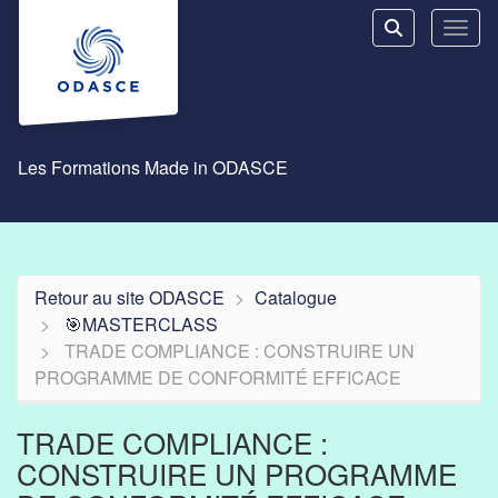
Aller au menu principal
Aller au contenu principal
Personnaliser l'interface
Toggl
Rechercher u
Les Formations Made in ODASCE
Retour au site ODASCE
Catalogue
🎯MASTERCLASS
TRADE COMPLIANCE : CONSTRUIRE UN
PROGRAMME DE CONFORMITÉ EFFICACE
TRADE COMPLIANCE :
CONSTRUIRE UN PROGRAMME