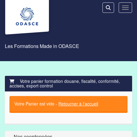
Aller au menu principal
Aller au contenu principal
Personnaliser l'interface
Toggl
Rechercher u
Les Formations Made in ODASCE
Votre panier formation douane, fiscalité, conformité,
accises, export control
Votre Panier est vide -
Retourner à l'accueil
Nos coordonnées