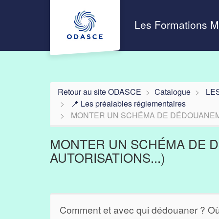
Aller au menu principal
Aller au contenu principal
Personnaliser l'interface
Les Formations 
Retour au site ODASCE
Catalogue
LE
📍 Les préalables réglementaires
MONTER UN SCHÉMA DE DÉDOUANEMENT
MONTER UN SCHÉMA DE DÉ
AUTORISATIONS...)
Comment et avec qui dédouaner ? Où 