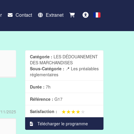
r
Contact
Extranet
Français
Accessibilité
Catégorie :
LES DÉDOUANEMENT
DES MARCHANDISES
Sous-Catégorie :
📍 Les préalables
réglementaires
Durée :
7h
Référence :
G17
★★★★★
★★★★★
Satisfaction :
/11/2025
Télécharger le programme