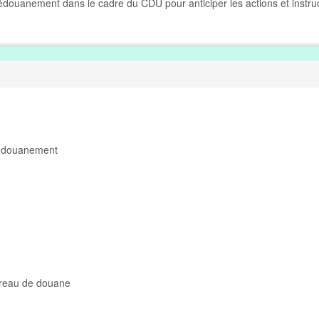
dédouanement dans le cadre du CDU pour anticiper les actions et instru
dédouanement
ureau de douane