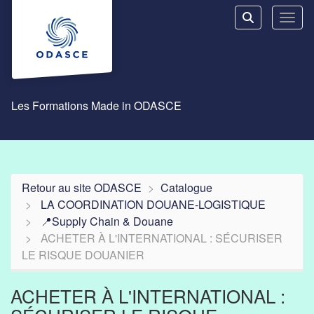
Aller au menu principal
Aller au contenu principal
Personnaliser l'interface
Toggl
Rechercher u
Les Formations Made in ODASCE
Retour au site ODASCE
Catalogue
LA COORDINATION DOUANE-LOGISTIQUE
📍Supply Chain & Douane
ACHETER À L'INTERNATIONAL : SÉCURISER
LE RISQUE DOUANIER
ACHETER À L'INTERNATIONAL :