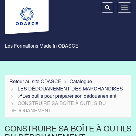
Aller au menu principal
Aller au contenu principal
Personnaliser l'interface
Toggl
Rechercher u
Les Formations Made in ODASCE
Retour au site ODASCE
Catalogue
LES DÉDOUANEMENT DES MARCHANDISES
📍Les outils pour préparer son dédouanement
CONSTRUIRE SA BOÎTE À OUTILS DU
DÉDOUANEMENT
CONSTRUIRE SA BOÎTE À OUTILS