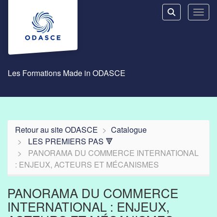
Aller au menu principal
Aller au contenu principal
Personnaliser l'interface
Toggl
Rechercher u
Les Formations Made in ODASCE
Retour au site ODASCE
Catalogue
LES PREMIERS PAS 🔻
PANORAMA DU COMMERCE INTERNATIONAL
: ENJEUX, ACTEURS ET MÉCANISMES
PANORAMA DU COMMERCE
INTERNATIONAL : ENJEUX,