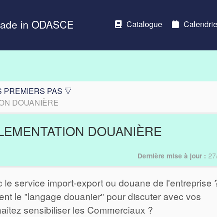
Made in ODASCE
Catalogue
Calendrie
S PREMIERS PAS 🔻
ION DOUANIÈRE
ÉGLEMENTATION DOUANIÈRE
27
Dernière mise à jour :
c le service import-export ou douane de l'entreprise 
nt le "langage douanier" pour discuter avec vos
aitez sensibiliser les Commerciaux ?