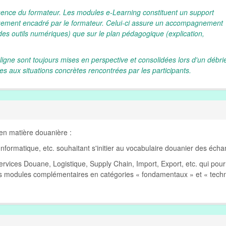
sence du formateur. Les modules e‑Learning constituent un support
uement encadré par le formateur. Celui‑ci assure un accompagnement
n des outils numériques) que sur le plan pédagogique (explication,
gne sont toujours mises en perspective et consolidées lors d'un débri
es aux situations concrètes rencontrées par les participants.
en matière douanière :
Informatique, etc. souhaitant s'initier au vocabulaire douanier des éch
ervices Douane, Logistique, Supply Chain, Import, Export, etc. qui pour
es modules complémentaires en catégories « fondamentaux » et « tech