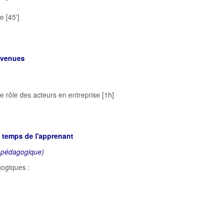
 [45']
onvenues
]
e rôle des acteurs en entreprise [1h]
u temps de l'apprenant
 pédagogique)
ogiques :