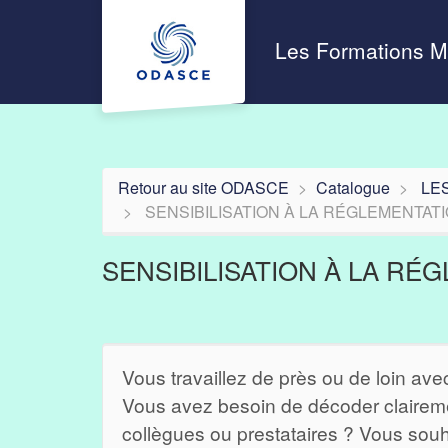
Aller au menu principal
Aller au contenu principal
Personnaliser l'interface
Les Formations 
Retour au site ODASCE
Catalogue
LE
SENSIBILISATION À LA RÉGLEMENTAT
SENSIBILISATION À LA R
Vous travaillez de près ou de loin ave
Vous avez besoin de décoder claireme
collègues ou prestataires ? Vous souh