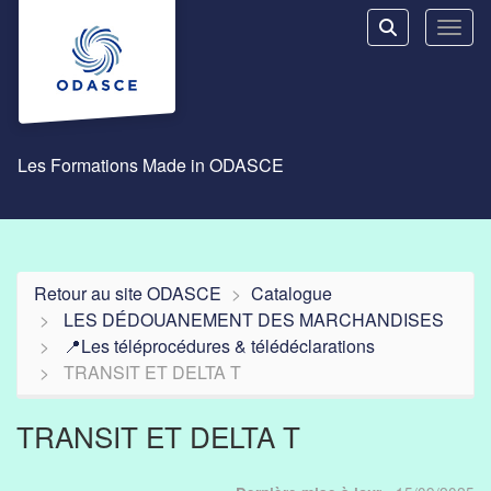
Aller au menu principal
Aller au contenu principal
Personnaliser l'interface
Toggl
Rechercher u
Les Formations Made in ODASCE
Retour au site ODASCE
Catalogue
LES DÉDOUANEMENT DES MARCHANDISES
📍Les téléprocédures & télédéclarations
TRANSIT ET DELTA T
TRANSIT ET DELTA T