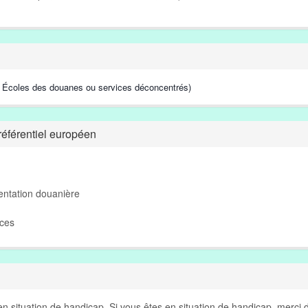
e, Écoles des douanes ou services déconcentrés)
éférentiel européen
entation douanière
nces
n situation de handicap. Si vous êtes en situation de handicap, merci 