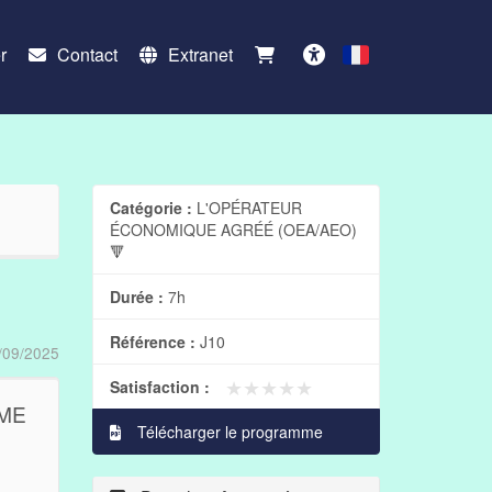
r
Contact
Extranet
Français
Accessibilité
Catégorie :
L'OPÉRATEUR
ÉCONOMIQUE AGRÉÉ (OEA/AEO)
🔻
Durée :
7h
Référence :
J10
/09/2025
★★★★★
★★★★★
Satisfaction :
PME
Télécharger le programme