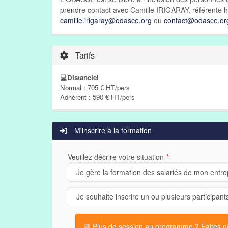
prendre contact avec Camille IRIGARAY, référente h
camille.irigaray@odasce.org
ou
contact@odasce.or
Tarifs
💻Distanciel
Normal : 705 € HT/pers
Adhérent : 590 € HT/pers
M'inscrire à la formation
Veuillez décrire votre situation
📆 Plus de session au programme ? Faites nou