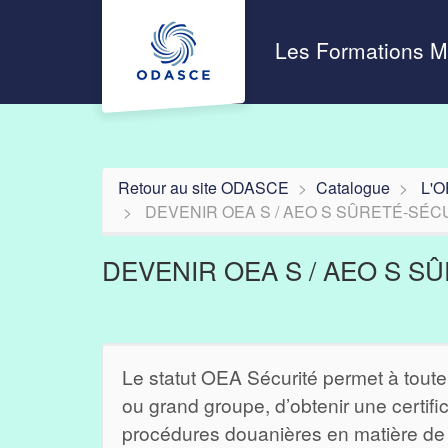
Aller au menu principal
Aller au contenu principal
Personnaliser l'interface
Les Formations 
Retour au site ODASCE
Catalogue
L'
DEVENIR OEA S / AEO S SÛRETÉ-SÉC
DEVENIR OEA S / AEO S S
Le statut OEA Sécurité permet à toute
ou grand groupe, d’obtenir une certifica
procédures douanières en matière de s