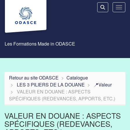
Aller au menu principal
Aller au contenu principal
Personnaliser l'interface
Toggl
Rechercher u
Les Formations Made in ODASCE
Retour au site ODASCE
Catalogue
LES 3 PILIERS DE LA DOUANE
📍Valeur
VALEUR EN DOUANE : ASPECTS
SPÉCIFIQUES (REDEVANCES, APPORTS, ETC.)
VALEUR EN DOUANE : ASPECTS
SPÉCIFIQUES (REDEVANCES,