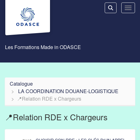
Aller au menu principal
Aller au contenu principal
Personnaliser l'interface
Toggl
Rechercher u
Les Formations Made in ODASCE
Catalogue
LA COORDINATION DOUANE-LOGISTIQUE
📍Relation RDE x Chargeurs
📍Relation RDE x Chargeurs