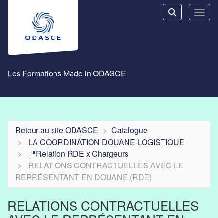
Aller au menu principal
Aller au contenu principal
Personnaliser l'interface
Toggl
Rechercher u
Les Formations Made in ODASCE
Retour au site ODASCE
Catalogue
LA COORDINATION DOUANE-LOGISTIQUE
📍Relation RDE x Chargeurs
RELATIONS CONTRACTUELLES AVEC LE
REPRÉSENTANT EN DOUANE (RDE)
RELATIONS CONTRACTUELLES