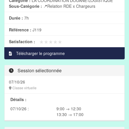
Catégorie :
LA COORDINATION DOUANE-LOGISTIQUE
Sous-Catégorie :
📍Relation RDE x Chargeurs
Durée :
7h
Référence :
J119
★★★★★
★★★★★
Satisfaction :
Télécharger le programme
Session sélectionnée
07/10/26
Classe virtuelle
Détails :
07/10/26 :
9:00 → 12:30
13:30 → 17:00