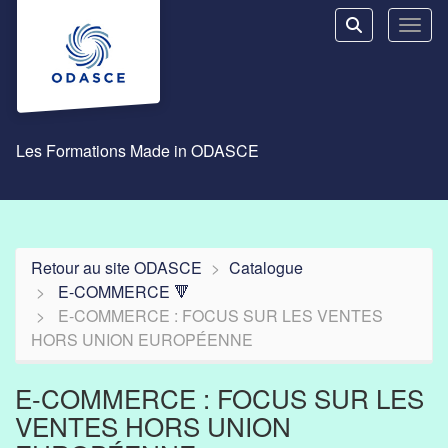
Aller au menu principal
Aller au contenu principal
Personnaliser l'interface
Toggl
Rechercher u
Les Formations Made in ODASCE
Retour au site ODASCE
Catalogue
E-COMMERCE 🔻
E-COMMERCE : FOCUS SUR LES VENTES
HORS UNION EUROPÉENNE
E-COMMERCE : FOCUS SUR LES
VENTES HORS UNION