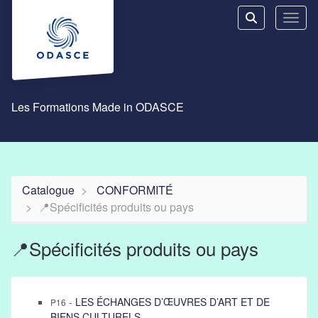
Aller au menu principal
Aller au contenu principal
Personnaliser l'interface
Toggl
Rechercher u
Les Formations Made in ODASCE
Catalogue
CONFORMITÉ
📍Spécificités produits ou pays
📍Spécificités produits ou pays
-
LES ÉCHANGES D’ŒUVRES D’ART ET DE
P16
BIENS CULTURELS