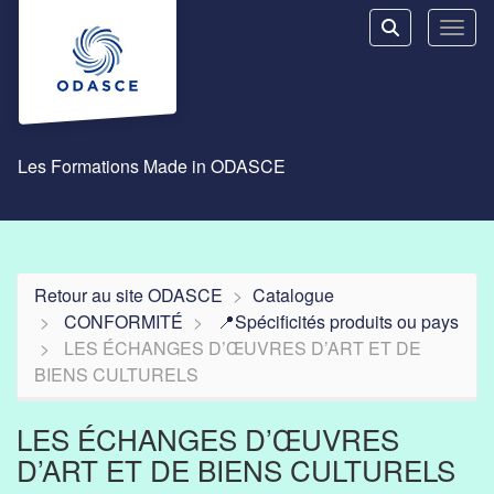
Aller au menu principal
Aller au contenu principal
Personnaliser l'interface
Toggl
Rechercher u
Les Formations Made in ODASCE
Retour au site ODASCE
Catalogue
CONFORMITÉ
📍Spécificités produits ou pays
LES ÉCHANGES D’ŒUVRES D’ART ET DE
BIENS CULTURELS
LES ÉCHANGES D’ŒUVRES
D’ART ET DE BIENS CULTURELS