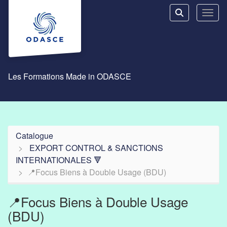
Aller au menu principal
Aller au contenu principal
Personnaliser l'interface
Toggl
Rechercher u
Les Formations Made in ODASCE
Catalogue
EXPORT CONTROL & SANCTIONS
INTERNATIONALES 🔻
📍Focus Biens à Double Usage (BDU)
📍Focus Biens à Double Usage
(BDU)