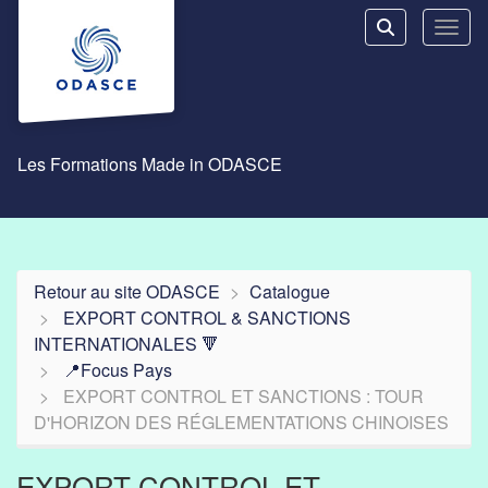
Aller au menu principal
Aller au contenu principal
Personnaliser l'interface
Toggl
Rechercher u
Les Formations Made in ODASCE
Retour au site ODASCE
Catalogue
EXPORT CONTROL & SANCTIONS
INTERNATIONALES 🔻
📍Focus Pays
EXPORT CONTROL ET SANCTIONS : TOUR
D'HORIZON DES RÉGLEMENTATIONS CHINOISES
EXPORT CONTROL ET