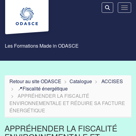
Aller au menu principal
Aller au contenu principal
Personnaliser l'interface
Toggl
Rechercher u
Les Formations Made in ODASCE
Retour au site ODASCE
Catalogue
ACCISES
📍Fiscalité énergétique
APPRÉHENDER LA FISCALITÉ
ENVIRONNEMENTALE ET RÉDUIRE SA FACTURE
ÉNERGÉTIQUE
APPRÉHENDER LA FISCALITÉ