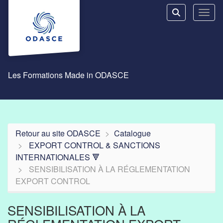
Aller au menu principal
Aller au contenu principal
Personnaliser l'interface
Toggl
Rechercher u
Les Formations Made in ODASCE
Retour au site ODASCE
Catalogue
EXPORT CONTROL & SANCTIONS
INTERNATIONALES 🔻
SENSIBILISATION À LA RÉGLEMENTATION
EXPORT CONTROL
SENSIBILISATION À LA