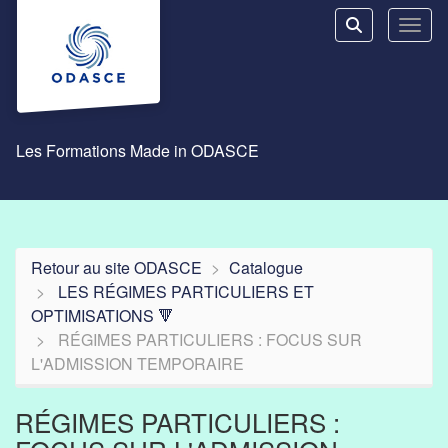
Aller au menu principal
Aller au contenu principal
Personnaliser l'interface
Toggl
Rechercher u
Les Formations Made in ODASCE
Retour au site ODASCE
Catalogue
LES RÉGIMES PARTICULIERS ET
OPTIMISATIONS 🔻
RÉGIMES PARTICULIERS : FOCUS SUR
L'ADMISSION TEMPORAIRE
RÉGIMES PARTICULIERS :