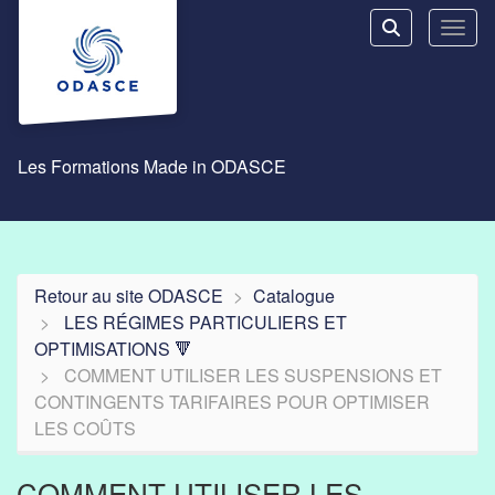
Aller au menu principal
Aller au contenu principal
Personnaliser l'interface
Toggl
Rechercher u
Les Formations Made in ODASCE
Retour au site ODASCE
Catalogue
LES RÉGIMES PARTICULIERS ET
OPTIMISATIONS 🔻
COMMENT UTILISER LES SUSPENSIONS ET
CONTINGENTS TARIFAIRES POUR OPTIMISER
LES COÛTS
COMMENT UTILISER LES