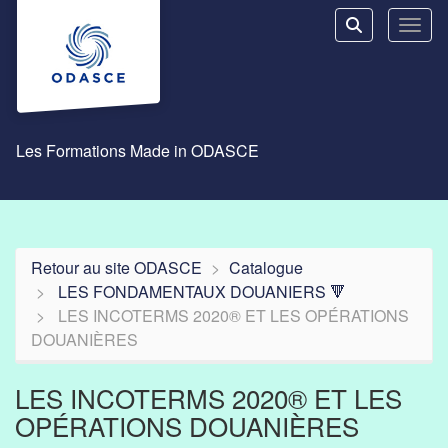
Aller au menu principal
Aller au contenu principal
Personnaliser l'interface
Toggl
Rechercher u
Les Formations Made in ODASCE
Retour au site ODASCE
Catalogue
LES FONDAMENTAUX DOUANIERS 🔻
LES INCOTERMS 2020® ET LES OPÉRATIONS
DOUANIÈRES
LES INCOTERMS 2020® ET LES
OPÉRATIONS DOUANIÈRES