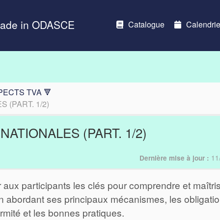
Made in ODASCE
Catalogue
Calendrie
PECTS TVA 🔻
 (PART. 1/2)
ATIONALES (PART. 1/2)
11
Dernière mise à jour :
aux participants les clés pour comprendre et maîtri
 en abordant ses principaux mécanismes, les obligati
rmité et les bonnes pratiques.