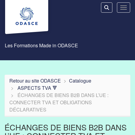
Aller au menu principal
Aller au contenu principal
Personnaliser l'interface
Toggl
Rechercher u
Les Formations Made in ODASCE
Retour au site ODASCE
Catalogue
ASPECTS TVA 🔻
ÉCHANGES DE BIENS B2B DANS L’UE :
CONNECTER TVA ET OBLIGATIONS
DÉCLARATIVES
ÉCHANGES DE BIENS B2B DANS