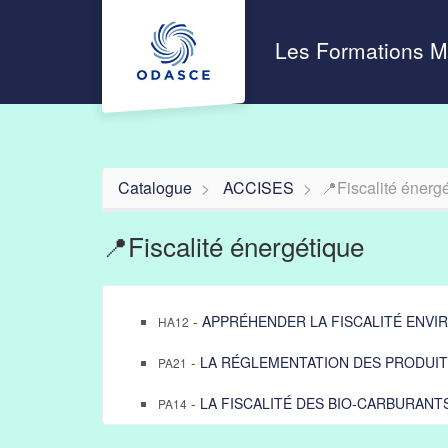
Aller au menu principal
Aller au contenu principal
Personnaliser l'interface
Les Formations 
Catalogue
ACCISES
📍Fiscalité énerg
📍Fiscalité énergétique
-
APPRÉHENDER LA FISCALITÉ ENVI
HA12
-
LA RÉGLEMENTATION DES PRODUIT
PA21
-
LA FISCALITÉ DES BIO-CARBURANT
PA14