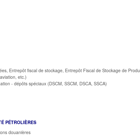
es, Entrepôt fiscal de stockage, Entrepôt Fiscal de Stockage de Produ
viation, etc.)
mmation - dépôts spéciaux (DSCM, SSCM, DSCA, SSCA)
TÉ PÉTROLI
È
RES
tions douanières