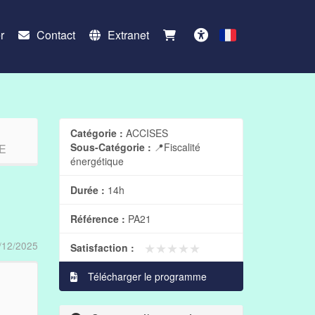
r
Contact
Extranet
Français
Accessibilité
Catégorie :
ACCISES
Sous-Catégorie :
📍Fiscalité
E
énergétique
Durée :
14h
Référence :
PA21
/12/2025
★★★★★
★★★★★
Satisfaction :
Télécharger le programme