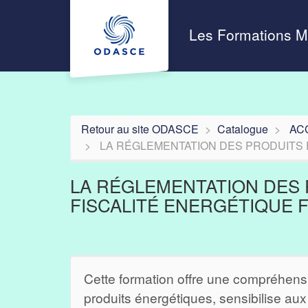
Aller au menu principal
Aller au contenu principal
Personnaliser l'interface
Les Formations 
Retour au site ODASCE
Catalogue
AC
LA RÉGLEMENTATION DES PRODUITS 
LA RÉGLEMENTATION DES
FISCALITÉ ENERGÉTIQUE 
Cette formation offre une compréhens
produits énergétiques, sensibilise aux