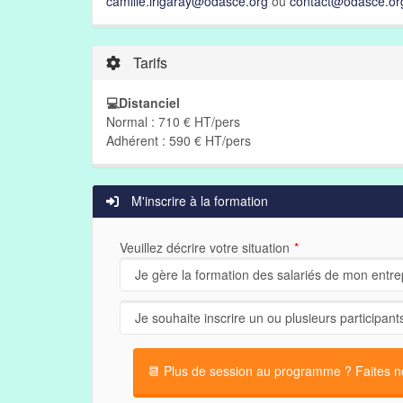
camille.irigaray@odasce.org
ou
contact@odasce.or
Tarifs
💻Distanciel
Normal : 710 € HT/pers
Adhérent : 590 € HT/pers
M'inscrire à la formation
Veuillez décrire votre situation
📆 Plus de session au programme ? Faites nou