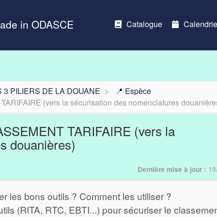
Made in ODASCE
Catalogue
Calendrie
 3 PILIERS DE LA DOUANE
📍 Espèce
FAIRE (vers la sécurisation des nomenclatures douanière
ASSEMENT TARIFAIRE (vers la
es douanières)
19
Dernière mise à jour :
 les bons outils ? Comment les utiliser ?
tils (RITA, RTC, EBTI...) pour sécuriser le classeme