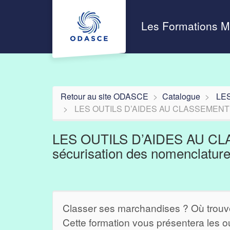
Aller au menu principal
Aller au contenu principal
Personnaliser l'interface
Les Formations 
Retour au site ODASCE
Catalogue
LES
LES OUTILS D’AIDES AU CLASSEMENT TARI
LES OUTILS D’AIDES AU CL
sécurisation des nomenclatur
Classer ses marchandises ? Où trouver
Cette formation vous présentera les ou