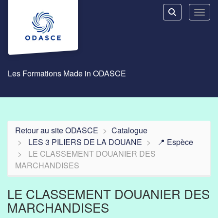
Aller au menu principal
Aller au contenu principal
Personnaliser l'interface
Toggl
Rechercher u
Les Formations Made in ODASCE
Retour au site ODASCE
Catalogue
LES 3 PILIERS DE LA DOUANE
📍 Espèce
LE CLASSEMENT DOUANIER DES
MARCHANDISES
LE CLASSEMENT DOUANIER DES
MARCHANDISES