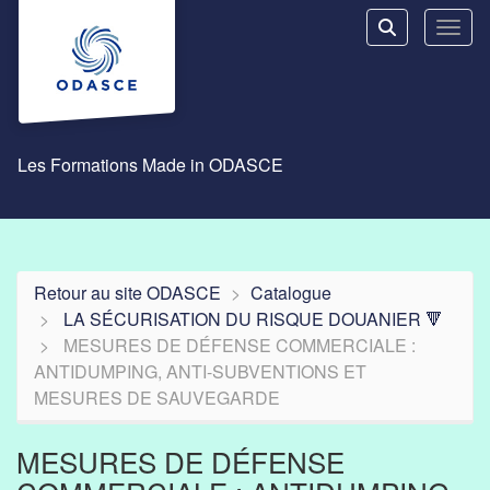
Aller au menu principal
Aller au contenu principal
Personnaliser l'interface
Toggl
Rechercher u
Les Formations Made in ODASCE
Retour au site ODASCE
Catalogue
LA SÉCURISATION DU RISQUE DOUANIER 🔻
MESURES DE DÉFENSE COMMERCIALE :
ANTIDUMPING, ANTI-SUBVENTIONS ET
MESURES DE SAUVEGARDE
MESURES DE DÉFENSE