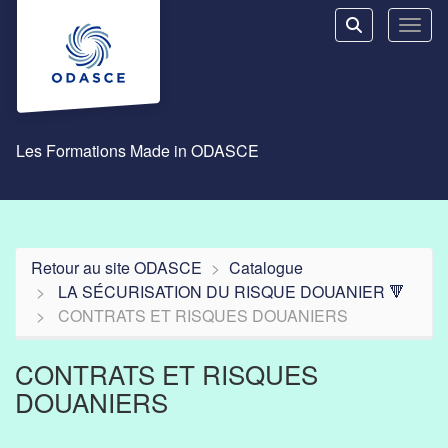
Aller au menu principal
Aller au contenu principal
Personnaliser l'interface
Toggl
Rechercher u
Les Formations Made in ODASCE
Retour au site ODASCE
Catalogue
LA SÉCURISATION DU RISQUE DOUANIER 🔻
CONTRATS ET RISQUES DOUANIERS
CONTRATS ET RISQUES
DOUANIERS