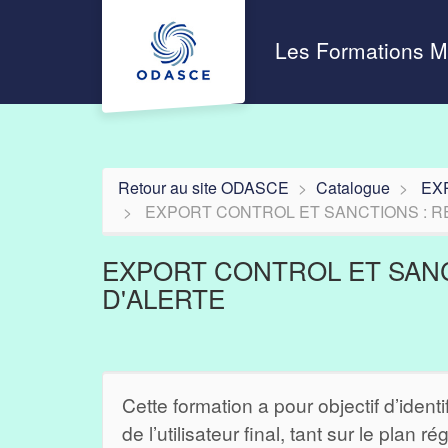
Aller au menu principal
Aller au contenu principal
Personnaliser l'interface
Les Formations 
Retour au site ODASCE
Catalogue
EX
EXPORT CONTROL ET SANCTIONS : RE
EXPORT CONTROL ET SANC
D'ALERTE
Cette formation a pour objectif d’identif
de l’utilisateur final, tant sur le plan