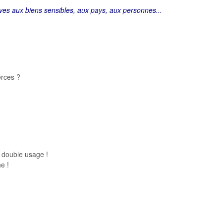
tives aux biens sensibles, aux pays, aux personnes...
erces ?
 double usage !
e !