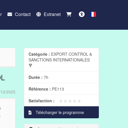
r
Contact
Extranet
Français
Accessibilité
Catégorie :
EXPORT CONTROL &
SANCTIONS INTERNATIONALES
🔻
OL
Durée :
7h
Référence :
PE113
/12/2025
★★★★★
★★★★★
Satisfaction :
e
Télécharger le programme
e