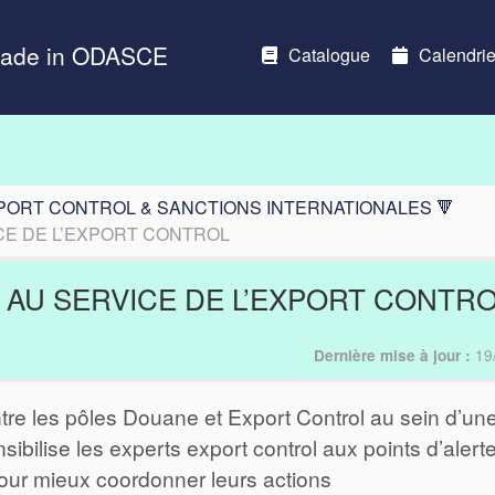
Made in ODASCE
Catalogue
Calendrie
PORT CONTROL & SANCTIONS INTERNATIONALES 🔻
CE DE L’EXPORT CONTROL
 AU SERVICE DE L’EXPORT CONTR
19
Dernière mise à jour :
tre les pôles Douane et Export Control au sein d’un
ibilise les experts export control aux points d’alert
pour mieux coordonner leurs actions