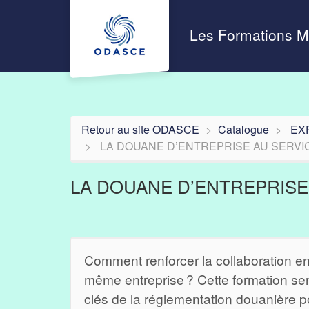
Aller au menu principal
Aller au contenu principal
Personnaliser l'interface
Les Formations 
Retour au site ODASCE
Catalogue
EX
LA DOUANE D’ENTREPRISE AU SERVI
LA DOUANE D’ENTREPRISE
Comment renforcer la collaboration en
même entreprise ? Cette formation sens
clés de la réglementation douanière 