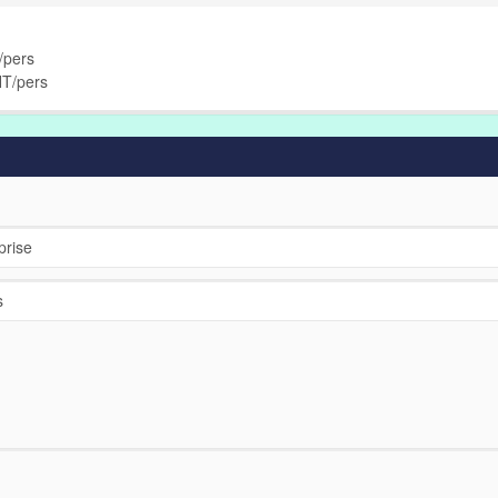
/pers
HT/pers