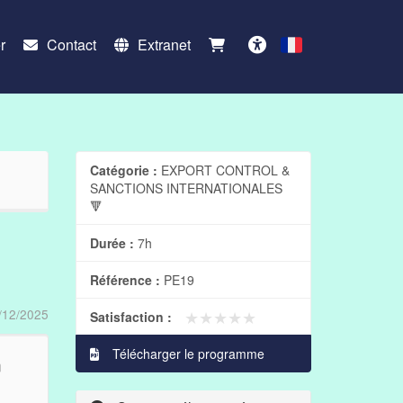
r
Contact
Extranet
Français
Accessibilité
Catégorie :
EXPORT CONTROL &
SANCTIONS INTERNATIONALES
🔻
Durée :
7h
Référence :
PE19
/12/2025
★★★★★
★★★★★
Satisfaction :
Télécharger le programme
n