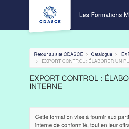
Aller au menu principal
Aller au contenu principal
Personnaliser l'interface
Les Formations 
Retour au site ODASCE
Catalogue
EX
EXPORT CONTROL : ÉLABORER UN P
EXPORT CONTROL : ÉLAB
INTERNE
Cette formation vise à fournir aux pa
interne de conformité, tout en leur offr