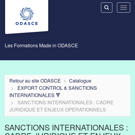
Aller au menu principal
Aller au contenu principal
Personnaliser l'interface
Toggl
Rechercher u
Les Formations Made in ODASCE
Retour au site ODASCE
Catalogue
EXPORT CONTROL & SANCTIONS
INTERNATIONALES 🔻
SANCTIONS INTERNATIONALES : CADRE
JURIDIQUE ET ENJEUX OPÉRATIONNELS
SANCTIONS INTERNATIONALES :